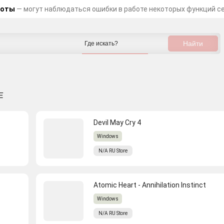
боты
— могут наблюдаться ошибки в работе некоторых функций с
作
Devil May Cry 4
Windows
N/A
RU
Store
Atomic Heart - Annihilation Instinct
Windows
N/A
RU
Store