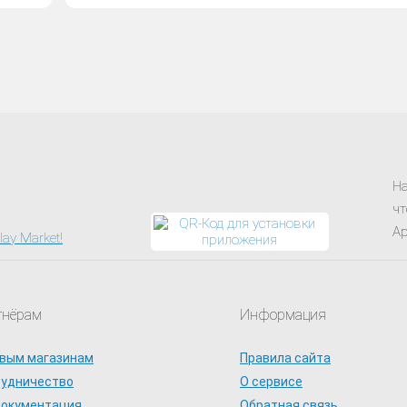
На
чт
Ap
тнёрам
Информация
вым магазинам
Правила сайта
рудничество
О сервисе
документация
Обратная связь