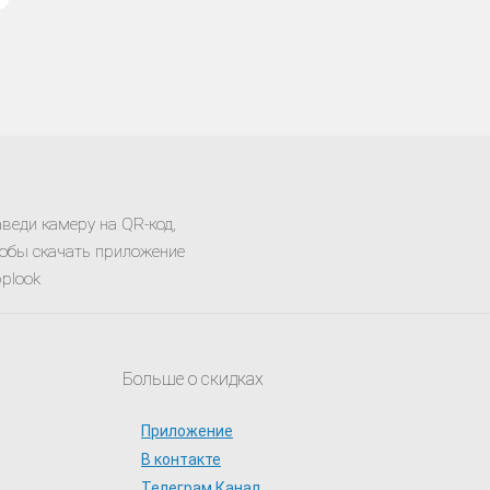
веди камеру на QR-код,
обы скачать приложение
plook
Больше о скидках
Приложение
В контакте
Телеграм Канал