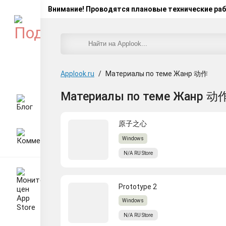
Внимание! Проводятся плановые технические ра
Applook.ru
/
Материалы по теме Жанр 动作
Материалы по теме Жанр 动
原子之心
Windows
N/A
RU
Store
Prototype 2
Windows
N/A
RU
Store