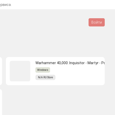
ервиса.
Войти
Warhammer 40,000: Inquisitor - Martyr - Poison
Windows
N/A
RU
Store