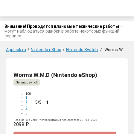
Внимание! Проводятся плановые технические работы
—
могут наблюдаться ошибки в работе некоторых функций
сервиса.
Applook.ru
/
Nintendo eShop
/
Nintendo Switch
/
Worms W.M.D
Worms W.M.D (Nintendo eShop)
Nintendo Switch
100
1
2
5/5
1
3
4
5
Посл. цена в момент отслеживания пользователями 16.11.2023
2099 ₽