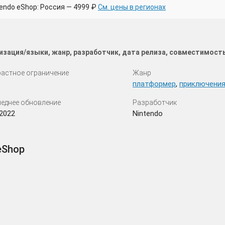
endo eShop: Россия — 4999 ₽
См. цены в регионах
изация/языки, жанр, разработчик, дата релиза, совместимост
астное ограничение
Жанр
платформер
,
приключени
еднее обновление
Разработчик
.2022
Nintendo
eShop