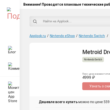
Внимание! Проводятся плановые технические ра
Applook.ru
/
Nintendo eShop
/
Nintendo Switch
/
Metroid Dr
Nintendo Switch
Посл. цена в момент отс
4999 ₽
Узнать о ск
Дешевле всего купить
можно по цене 559