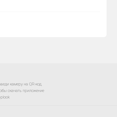
веди камеру на QR-код,
обы скачать приложение
plook