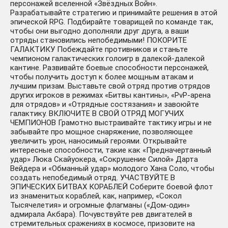
персонажей вселенной «Звёздных Войн».
Разрабатывайте стратегию и принимайте решения в этой
эпической RPG. Подбирайте товарищей по команде так,
чтобы они выгодно дополняли друг друга, а ваши
отряды становились непобедимыми! ПОКОРИТЕ
ГАЛАКТИКУ Побеждайте противников и станьте
чемпионом галактических голоигр в далекой-далекой
кантине. Развивайте боевые способности персонажей,
чтобы получить доступ к более мощным атакам и
лучшим призам. Выставьте свой отряд против отрядов
других игроков в режимах «Битвы кантины», «PvP-арена
для отрядов» и «Отрядные состязания» и завоюйте
галактику. ВКЛЮЧИТЕ В СВОЙ ОТРЯД МОГУЧИХ
ЧЕМПИОНОВ Грамотно выстраивайте тактику игры и не
забывайте про мощное снаряжение, позволяющее
увеличить урон, наносимый героями. Открывайте
интересные способности, такие как «Предначертанный
удар» Люка Скайуокера, «Сокрушение Силой» Дарта
Вейдера и «Обманный удар» молодого Хана Соло, чтобы
создать непобедимый отряд. УЧАСТВУЙТЕ В
ЭПИЧЕСКИХ БИТВАХ КОРАБЛЕЙ Соберите боевой флот
из знаменитых кораблей, как, например, «Сокол
Тысячелетия» и огромные флагманы («Дом-один»
адмирала Акбара). Почувствуйте рев двигателей в
стремительных сражениях в космосе, призовите на