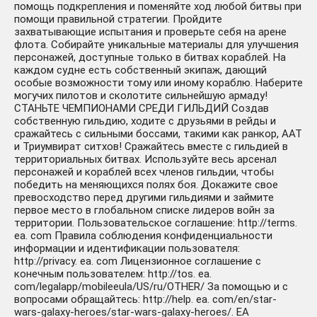
помощь подкрепления и поменяйте ход любой битвы при
помощи правильной стратегии. Пройдите
захватывающие испытания и проверьте себя на арене
флота. Собирайте уникальные материалы для улучшения
персонажей, доступные только в битвах кораблей. На
каждом судне есть собственный экипаж, дающий
особые возможности тому или иному кораблю. Наберите
могучих пилотов и сколотите сильнейшую армаду!
СТАНЬТЕ ЧЕМПИОНАМИ СРЕДИ ГИЛЬДИЙ Создав
собственную гильдию, ходите с друзьями в рейды и
сражайтесь с сильными боссами, такими как ранкор, AAT
и Триумвират ситхов! Сражайтесь вместе с гильдией в
территориальных битвах. Используйте весь арсенал
персонажей и кораблей всех членов гильдии, чтобы
победить на меняющихся полях боя. Докажите свое
превосходство перед другими гильдиями и займите
первое место в глобальном списке лидеров войн за
территории. Пользовательское соглашение: http://terms.
ea. com Правила соблюдения конфиденциальности
информации и идентификации пользователя:
http://privacy. ea. com Лицензионное соглашение с
конечным пользователем: http://tos. ea.
com/legalapp/mobileeula/US/ru/OTHER/ За помощью и с
вопросами обращайтесь: http://help. ea. com/en/star-
wars-galaxy-heroes/star-wars-galaxy-heroes/. EA