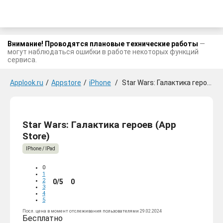
Внимание! Проводятся плановые технические работы
—
могут наблюдаться ошибки в работе некоторых функций
сервиса.
Applook.ru
/
Appstore
/
iPhone
/
Star Wars: Галактика героев
Star Wars: Галактика героев (App
Store)
IPhone / IPad
0
1
2
0/5
0
3
4
5
Посл. цена в момент отслеживания пользователями 29.02.2024
Бесплатно