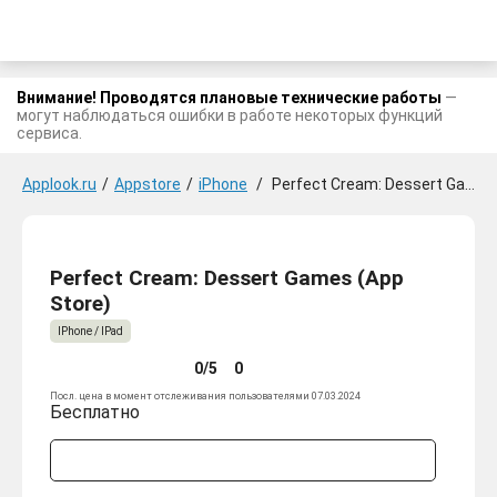
Внимание! Проводятся плановые технические работы
—
могут наблюдаться ошибки в работе некоторых функций
сервиса.
Applook.ru
/
Appstore
/
iPhone
/
Perfect Cream: Dessert Games
Perfect Cream: Dessert Games (App
Store)
IPhone / IPad
0/5
0
Посл. цена в момент отслеживания пользователями 07.03.2024
Бесплатно