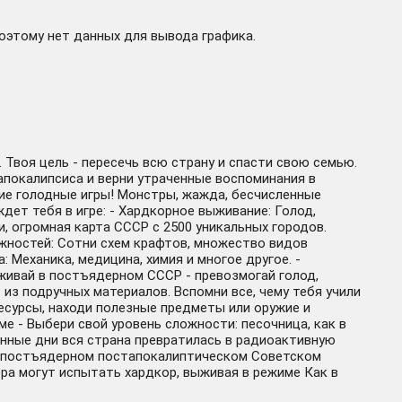
поэтому нет данных для вывода графика.
 Твоя цель - пересечь всю страну и спасти свою семью.
апокалипсиса и верни утраченные воспоминания в
ие голодные игры! Монстры, жажда, бесчисленные
дет тебя в игре: - Хардкорное выживание: Голод,
и, огромная карта СССР с 2500 уникальных городов.
ожностей: Сотни схем крафтов, множество видов
 Механика, медицина, химия и многое другое. -
живай в постъядерном СССР - превозмогай голод,
из подручных материалов. Вспомни все, чему тебя учили
ресурсы, находи полезные предметы или оружие и
е - Выбери свой уровень сложности: песочница, как в
танные дни вся страна превратилась в радиоактивную
е в постъядерном постапокалиптическом Советском
ра могут испытать хардкор, выживая в режиме Как в