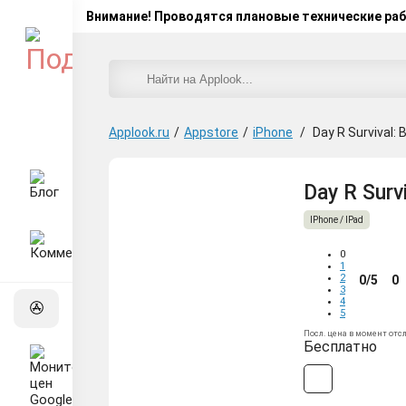
Внимание! Проводятся плановые технические ра
Applook.ru
/
Appstore
/
iPhone
/
Day R Survival
Day R Surv
IPhone / IPad
0
1
2
0/5
0
3
4
5
Посл. цена в момент отс
Бесплатно