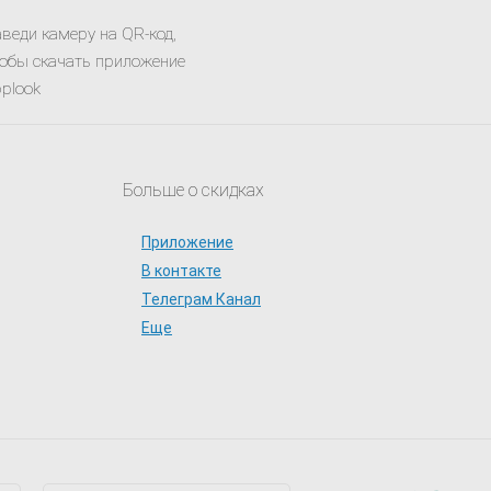
веди камеру на QR-код,
обы скачать приложение
plook
Больше о скидках
Приложение
В контакте
Телеграм Канал
Еще