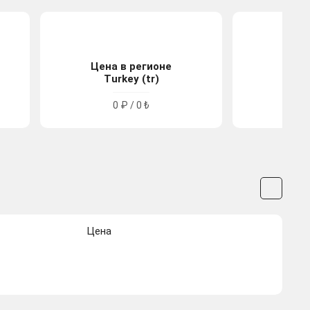
Цена в регионе
Цена
Turkey (tr)
Arge
0 ₽ / 0 ₺
0
Цена