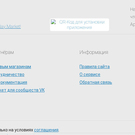
На
чт
Ap
тнёрам
Информация
вым магазинам
Правила сайта
рудничество
О сервисе
документация
Обратная связь
ет для сообществ VK
лько на условиях
соглашения
.