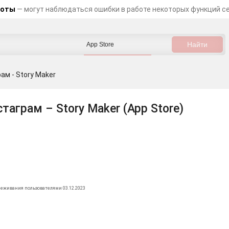
боты
— могут наблюдаться ошибки в работе некоторых функций с
ам - Story Maker
таграм – Story Maker (App Store)
леживания пользователями 03.12.2023