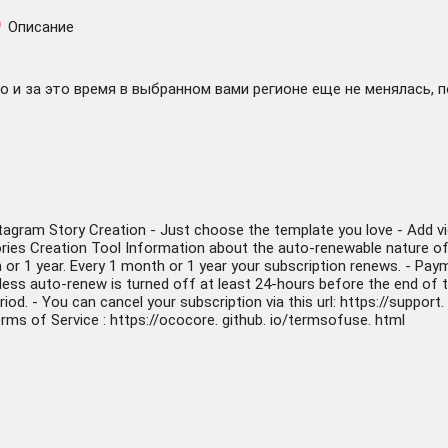
Описание
 и за это время в выбранном вами регионе еще не менялась, 
agram Story Creation - Just choose the template you love - Add vid
tories Creation Tool Information about the auto-renewable nature of 
h or 1 year. Every 1 month or 1 year your subscription renews. - Pa
ess auto-renew is turned off at least 24-hours before the end of t
riod. - You can cancel your subscription via this url: https://suppor
Terms of Service : https://ococore. github. io/termsofuse. html