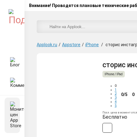
Внимание! Проводятся плановые технические ра
Applook.ru
/
Appstore
/
iPhone
/
сторис инстагр
сторис инс
IPhone / IPad
0
1
2
0/5
0
3
4
5
Посл. цена в момент отс
Бесплатно