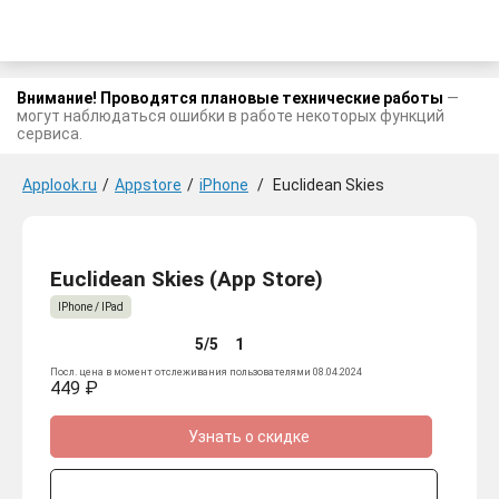
Внимание! Проводятся плановые технические работы
—
могут наблюдаться ошибки в работе некоторых функций
сервиса.
Applook.ru
/
Appstore
/
iPhone
/
Euclidean Skies
Euclidean Skies (App Store)
IPhone / IPad
5/5
1
Посл. цена в момент отслеживания пользователями 08.04.2024
449 ₽
Узнать о скидке