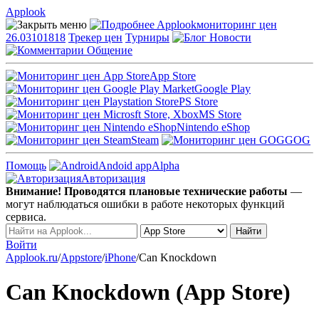
Applook
Applook
мониторинг цен
26.03101818
Трекер цен
Турниры
Новости
Общение
App Store
Google Play
PS Store
MS Store
Nintendo eShop
Steam
GOG
Помощь
Andoid app
Alpha
Авторизация
Внимание! Проводятся плановые технические работы
—
могут наблюдаться ошибки в работе некоторых функций
сервиса.
Войти
Applook.ru
/
Appstore
/
iPhone
/
Can Knockdown
Can Knockdown (App Store)