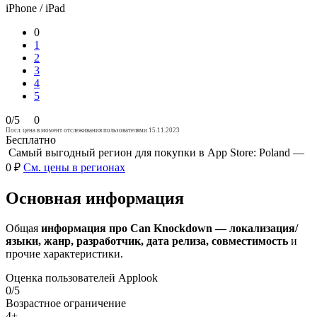
iPhone / iPad
0
1
2
3
4
5
0/5
0
Посл. цена в момент отслеживания пользователями 15.11.2023
Бесплатно
Самый выгодный регион для покупки в App Store: Poland —
0 ₽
См. цены в регионах
Основная информация
Общая
информация про Can Knockdown — локализация/
языки, жанр, разработчик, дата релиза, совместимость
и
прочие характеристики.
Оценка пользователей Applook
0/5
Возрастное ограничение
4+