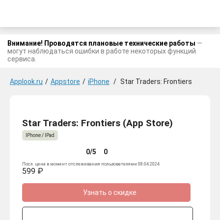
Внимание! Проводятся плановые технические работы
—
могут наблюдаться ошибки в работе некоторых функций
сервиса.
Applook.ru
/
Appstore
/
iPhone
/
Star Traders: Frontiers
Star Traders: Frontiers (App Store)
IPhone / IPad
0/5
0
Посл. цена в момент отслеживания пользователями 08.04.2024
599 ₽
Узнать о скидке