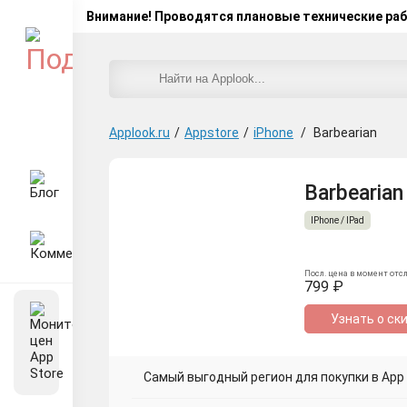
Внимание! Проводятся плановые технические ра
Applook.ru
/
Appstore
/
iPhone
/
Barbearian
Barbearian
IPhone / IPad
Посл. цена в момент отс
799 ₽
Узнать о ск
Самый выгодный регион для покупки в App S