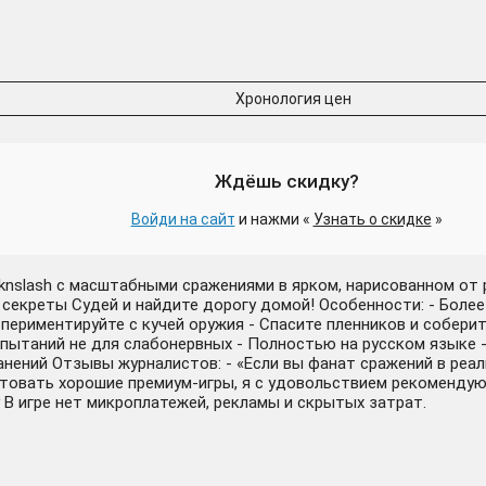
Хронология цен
Ждёшь скидку?
Войди на сайт
и нажми «
Узнать о скидке
»
cknslash с масштабными сражениями в ярком, нарисованном от р
 секреты Судей и найдите дорогу домой! Особенности: - Более
спериментируйте с кучей оружия - Спасите пленников и собер
пытаний не для слабонервных - Полностью на русском языке 
ений Отзывы журналистов: - «Если вы фанат сражений в реально
овать хорошие премиум-игры, я с удовольствием рекомендую Barb
у В игре нет микроплатежей, рекламы и скрытых затрат.