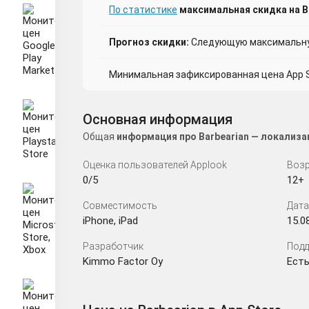
По статистике
максимальная скидка на Ba
Прогноз скидки:
Следующую максимальную
Минимальная зафиксированная цена App St
Основная информация
Общая
информация про Barbearian — локализа
Оценка пользователей Applook
Возр
0/5
12+
Совместимость
Дата
iPhone, iPad
15.0
Разработчик
Подд
Kimmo Factor Oy
Есть