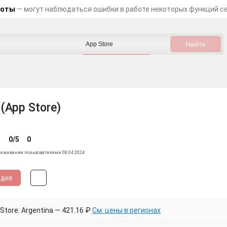
боты
— могут наблюдаться ошибки в работе некоторых функций с
 (App Store)
0/5
0
леживания пользователями 08.04.2024
идке
tore: Argentina — 421.16 ₽
См. цены в регионах