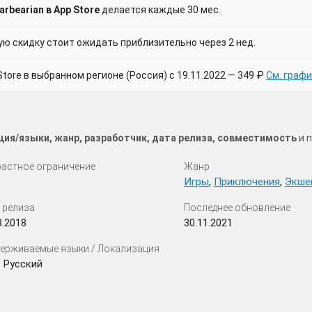
rbearian в App Store
делается каждые 30 мес.
 скидку стоит ожидать приблизительно через 2 нед.
ore в выбранном регионе (Россия) с 19.11.2022 — 349 ₽
См. графи
ция/языки, жанр, разработчик, дата релиза, совместимость
и п
астное ограничение
Жанр
Игры
,
Приключения
,
Экше
 релиза
Последнее обновление
8.2018
30.11.2021
ерживаемые языки / Локализация
 Русский