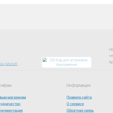
На
чт
Ap
тнёрам
Информация
вым магазинам
Правила сайта
рудничество
О сервисе
документация
Обратная связь