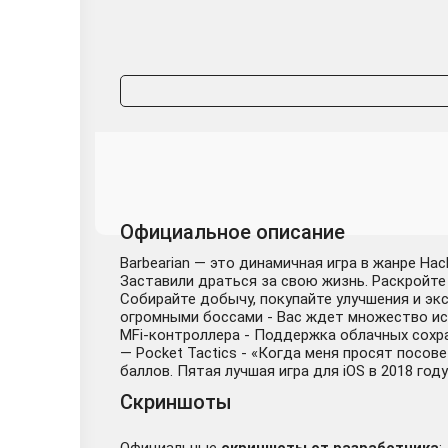
Официальное описание
Barbearian — это динамичная игра в жанре Ha
Заставили драться за свою жизнь. Раскройте
Собирайте добычу, покупайте улучшения и эк
огромными боссами - Вас ждет множество ис
MFi-контроллера - Поддержка облачных сохран
— Pocket Tactics - «Когда меня просят посовет
баллов. Пятая лучшая игра для iOS в 2018 год
Скриншоты
Официальные
скриншоты от разработчика
: