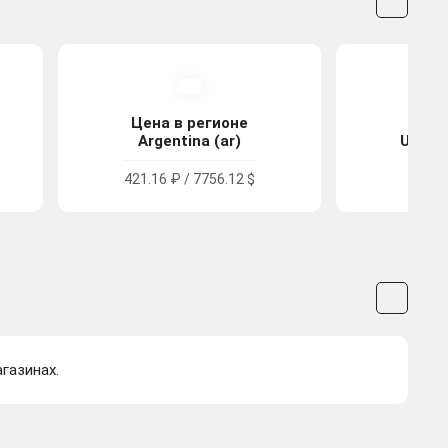
Цена в регионе
Цена
Argentina (ar)
United
421.16 ₽ / 7756.12 $
730.7
газинах.