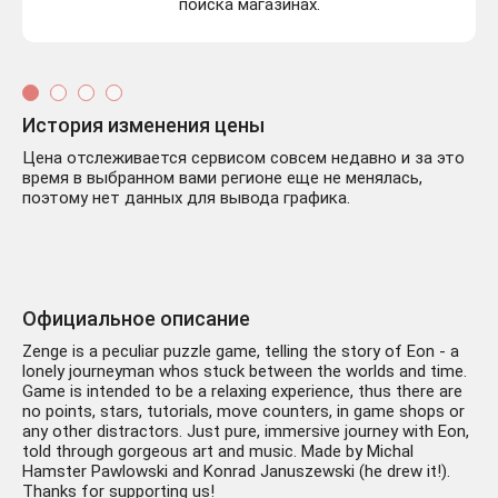
поиска магазинах.
История изменения цены
Цена отслеживается сервисом совсем недавно и за это
время в выбранном вами регионе еще не менялась,
поэтому нет данных для вывода графика.
Официальное описание
Zenge is a peculiar puzzle game, telling the story of Eon - a
lonely journeyman whos stuck between the worlds and time.
Game is intended to be a relaxing experience, thus there are
no points, stars, tutorials, move counters, in game shops or
any other distractors. Just pure, immersive journey with Eon,
told through gorgeous art and music. Made by Michal
Hamster Pawlowski and Konrad Januszewski (he drew it!).
Thanks for supporting us!