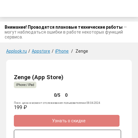
Внимание! Проводятся плановые технические работы
—
могут наблюдаться ошибки в работе некоторых функций
сервиса.
Applook.ru
/
Appstore
/
iPhone
/
Zenge
Zenge (App Store)
IPhone / IPad
0/5
0
Посл. цена в момент отслеживания пользователями 08.04.2024
199 ₽
Узнать о скидке