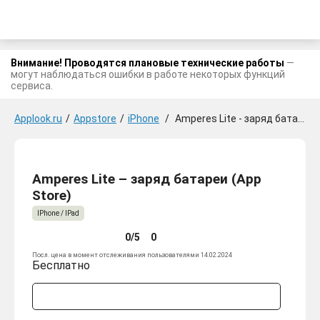
Внимание! Проводятся плановые технические работы
—
могут наблюдаться ошибки в работе некоторых функций
сервиса.
Applook.ru
/
Appstore
/
iPhone
/
Amperes Lite - заряд батареи
Amperes Lite – заряд батареи (App
Store)
IPhone / IPad
0/5
0
Посл. цена в момент отслеживания пользователями 14.02.2024
Бесплатно