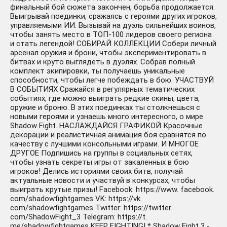
финальный бой сюжета закончен, борьба продолжается.
Выигрывай поединки, сражаясь с героями других игроков,
управляемыми ИИ. Вызывай на дуэль сильнейших воинов,
чтобы занять место в ТОП-100 лидеров своего региона
и стать легендой! СОБИРАЙ КОЛЛЕКЦИИ Собери личный
арсенал оружия и брони, чтобы экспериментировать в
битвах и круто выглядеть в дуэлях. Собрав полный
комплект экипировки, ты получаешь уникальные
способности, чтобы легче побеждать в бою. УЧАСТВУЙ
В СОБЫТИЯХ Сражайся в регулярных тематических
событиях, где можно выиграть редкие скины, цвета,
оружие и броню. В этих поединках ты столкнешься с
новыми героями и узнаешь много интересного, о мире
Shadow Fight. НАСЛАЖДАЙСЯ ГРАФИКОЙ Красочные
декорации и реалистичная анимация боя сравнятся по
качеству с лучшими консольными играми. И МНОГОЕ
ДРУГОЕ Подпишись на группы в социальных сетях,
чтобы узнать секреты игры от закаленных в бою
игроков! Делись историями своих битв, получай
актуальные новости и участвуй в конкурсах, чтобы
выиграть крутые призы! Facebook: https://www. facebook.
com/shadowfightgames VK: https://vk.
com/shadowfightgames Twitter: https://twitter.
com/ShadowFight_3 Telegram: https://t.
me/shadowfightgames KEEP FIGHTING! * Shadow Fight 3 -