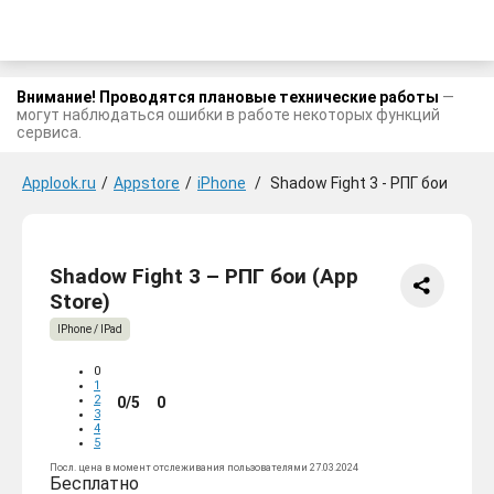
Внимание! Проводятся плановые технические работы
—
могут наблюдаться ошибки в работе некоторых функций
сервиса.
Applook.ru
/
Appstore
/
iPhone
/
Shadow Fight 3 - РПГ бои
Shadow Fight 3 – РПГ бои (App
Store)
IPhone / IPad
0
1
2
0/5
0
3
4
5
Посл. цена в момент отслеживания пользователями 27.03.2024
Бесплатно