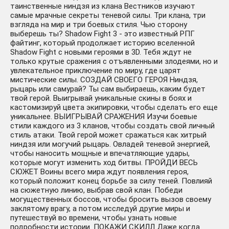
таинственные ниндзя из клана Вестников изучают
самые мрачные секреты теневой силы. Три клана, три
взгляда на мир и три боевых стиля. Чью сторону
выберешь ты? Shadow Fight 3 - это известный РПГ
файтинг, который продолжает историю вселенной
Shadow Fight с новыми героями в 3D. Тебя ждут не
только крутые сражения с отъявленными злодеями, но и
увлекательное приключение по миру, где царят
мистические силы. СОЗДАЙ СВОЕГО ГЕРОЯ Ниндзя,
рыцарь или самурай? Ты сам выбираешь, каким будет
твой герой. Выигрывай уникальные скины в боях и
кастомизируй цвета экипировки, чтобы сделать его еще
уникальнее. ВЫИГРЫВАЙ СРАЖЕНИЯ Изучи боевые
стили каждого из 3 кланов, чтобы создать свой личный
стиль атаки. Твой герой может сражаться как хитрый
ниндзя или могучий рыцарь. Овладей теневой энергией,
чтобы наносить мощные и впечатляющие удары,
которые могут изменить ход битвы. ПРОЙДИ ВЕСЬ
СЮЖЕТ Воины всего мира ждут появления героя,
который положит конец борьбе за силу теней. Повлияй
на сюжетную линию, выбрав свой клан. Победи
могущественных боссов, чтобы бросить вызов своему
заклятому врагу, а потом исследуй другие миры и
путешествуй во времени, чтобы узнать новые
подробности истории. ПОКАЖИ СКИЛЛ Даже когда