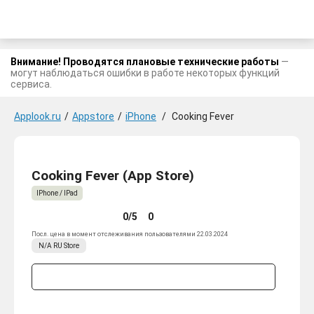
Внимание! Проводятся плановые технические работы
—
могут наблюдаться ошибки в работе некоторых функций
сервиса.
Applook.ru
/
Appstore
/
iPhone
/
Cooking Fever
Cooking Fever (App Store)
IPhone / IPad
0/5
0
Посл. цена в момент отслеживания пользователями 22.03.2024
N/A
RU
Store