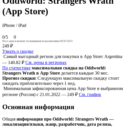
Oddworld: Strangers Wrath
(App Store)
iPhone / iPad
0/5
0
Посл. цена в момент отслеживания пользователями 09.04.2024
249 ₽
Узнать о скидке
Самый выгодный регион для покупки в App Store: Argentina
— 140.82 ₽
См. цены в регионах
По статистике
максимальная скидка на Oddworld:
Strangers Wrath в App Store
делается каждые 30 мес.
Прогноз скидки:
Следующую максимальную скидку стоит
ожидать приблизительно через 1 нед.
Минимальная зафиксированная цена App Store в выбранном
регионе (Россия) с 21.01.2022 — 249 ₽
См. график
Основная информация
Общая
информация про Oddworld: Strangers Wrath —
локализация/языки, жанр, разработчик, дата релиза,