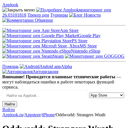
Applook
Applook
мониторинг цен
26.03101818
Трекер цен
Турниры
Новости
Общение
App Store
Google Play
PS Store
MS Store
Nintendo eShop
Steam
GOG
Помощь
Andoid app
Alpha
Авторизация
Внимание! Проводятся плановые технические работы
—
могут наблюдаться ошибки в работе некоторых функций
сервиса.
Войти
Applook.ru
/
Appstore
/
iPhone
/
Oddworld: Strangers Wrath