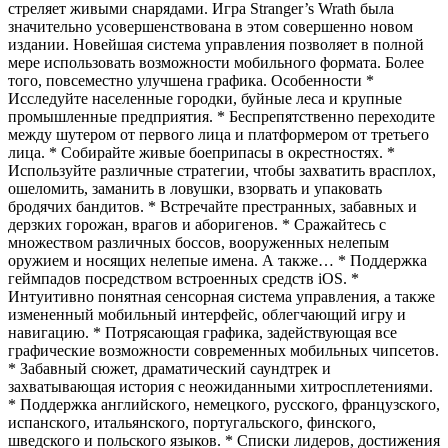
стреляет живыми снарядами. Игра Stranger’s Wrath была
значительно усовершенствована в этом совершенно новом
издании. Новейшая система управления позволяет в полной
мере использовать возможности мобильного формата. Более
того, повсеместно улучшена графика. Особенности *
Исследуйте населенные городки, буйные леса и крупные
промышленные предприятия. * Беспрепятственно переходите
между шутером от первого лица и платформером от третьего
лица. * Собирайте живые боеприпасы в окрестностях. *
Используйте различные стратегии, чтобы захватить врасплох,
ошеломить, заманить в ловушки, взорвать и упаковать
бродячих бандитов. * Встречайте престранных, забавных и
дерзких горожан, врагов и аборигенов. * Сражайтесь с
множеством различных боссов, вооруженных нелепым
оружием и носящих нелепые имена. А также… * Поддержка
геймпадов посредством встроенных средств iOS. *
Интуитивно понятная сенсорная система управления, а также
измененный мобильный интерфейс, облегчающий игру и
навигацию. * Потрясающая графика, задействующая все
графические возможности современных мобильных чипсетов.
* Забавный сюжет, драматический саундтрек и
захватывающая история с неожиданными хитросплетениями.
* Поддержка английского, немецкого, русского, французского,
испанского, итальянского, португальского, финского,
шведского и польского языков. * Списки лидеров, достижения