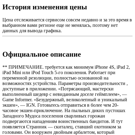
История изменения цены
Цена отслеживается сервисом совсем недавно и за это время в
выбранном вами регионе еще не менялась, поэтому нет
данных для вывода графика.
Официальное описание
** ПРИМЕЧАНИЕ. требуется как минимум iPhone 4S, iPad 2,
iPad Mini или iPod Touch 5-го поколения. Работает при
переменной резолюции, полностью основанной на
возможностях устройства. Параметры производительности ,
доступные в приложении. «Потрясающий, мастерски
выполненный шедевр с невиданным доселе геймплеем», —
Game Informer. «Безудержный, великолепный и уникальный
экшен», — IGN. Готовьтесь отправиться в более чем 20-
часовое экшен-приключение. На пыльных диких пустошах
Западного Мудоса поселения сварливых горожан
подвергаются нападениям воинственных бандитов. И тут
появляется Странник — скиталец, ставший охотником за
головами. Он вооружен двойным арбалетом, который