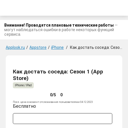
Внимание! Проводятся плановые технические работы
—
могут наблюдаться ошибки в работе некоторых функций
сервиса.
Applook.ru
/
Appstore
/
iPhone
/
Как достать соседа: Сезон 1
Как достать соседа: Сезон 1 (App
Store)
IPhone / IPad
0/5
0
Посл. цена в момент отслеживания пользователями 04.12.2023
Бесплатно